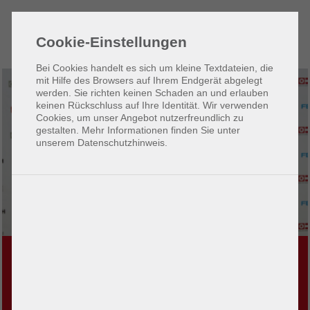
Zum
Zur
Seiteninhalt
Hauptnavigation
Cookie-Einstellungen
(1)
(2)
Bei Cookies handelt es sich um kleine Textdateien, die
mit Hilfe des Browsers auf Ihrem Endgerät abgelegt
werden. Sie richten keinen Schaden an und erlauben
keinen Rückschluss auf Ihre Identität. Wir verwenden
Cookies, um unser Angebot nutzerfreundlich zu
gestalten. Mehr Informationen finden Sie unter
unserem Datenschutzhinweis.
Auszeichnung:
EUROSKILLS 2021 - WIR SIND