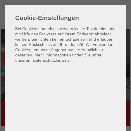
Zum
Zur
Seiteninhalt
Hauptnavigation
Cookie-Einstellungen
(1)
(2)
Bei Cookies handelt es sich um kleine Textdateien, die
mit Hilfe des Browsers auf Ihrem Endgerät abgelegt
werden. Sie richten keinen Schaden an und erlauben
keinen Rückschluss auf Ihre Identität. Wir verwenden
Cookies, um unser Angebot nutzerfreundlich zu
gestalten. Mehr Informationen finden Sie unter
unserem Datenschutzhinweis.
KUPFER-SPLEISSTECHNIK
In der heutigen Zeit spielen CU-Breitbandnetze noch