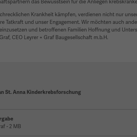
äftspartnern das Bewusstsein für die Anliegen krebskranke
r schrecklichen Krankheit kämpfen, verdienen nicht nur uns
re Tatkraft und unser Engagement. Wir möchten auch ander
einzusetzen und betroffenen Familien Hoffnung und Unter
 Graf, CEO Leyrer + Graf Baugesellschaft m.b.H.
n St. Anna Kinderkrebsforschung
rgabe
raf - 2 MB