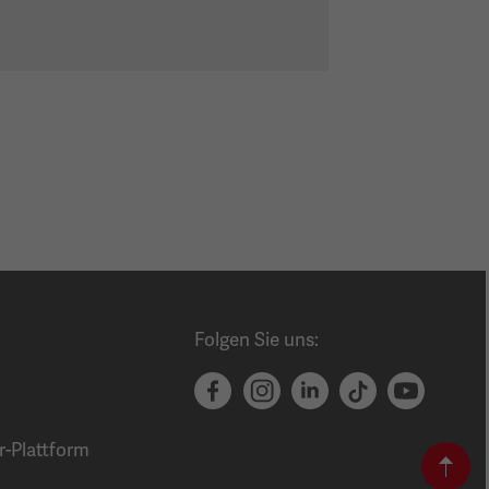
Folgen Sie uns:
Facebook
Instagram
Linkedin
TikTok
Youtube
Leyrer + Graf
auf
r-Plattform