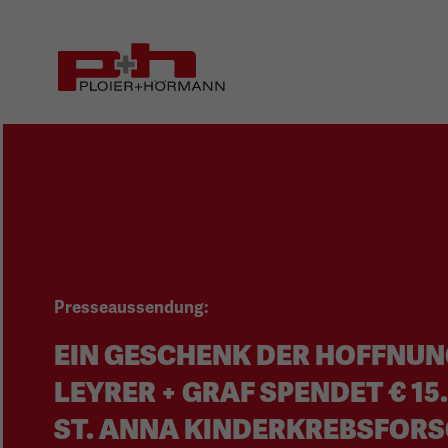
Zum
Zur
Seiteninhalt
Hauptnavigation
(1)
(2)
Presseaussendung:
EIN GESCHENK DER HOFFNUN
LEYRER + GRAF SPENDET € 15.
ST. ANNA KINDERKREBSFOR