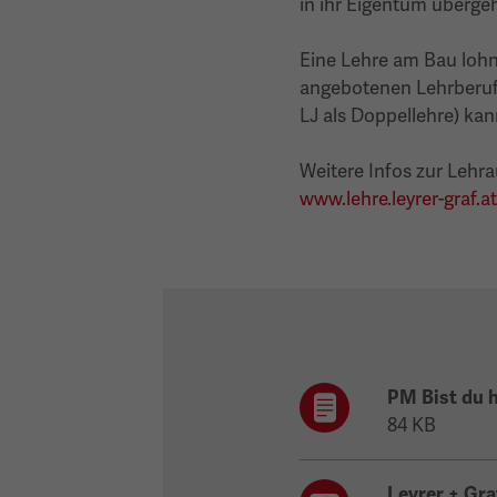
in ihr Eigentum übergeh
Eine Lehre am Bau lohnt
angebotenen Lehrberufe am
LJ als Doppellehre) kan
Weitere Infos zur Lehr
www.lehre.leyrer-graf.a
PM Bist du h
84 KB
Leyrer + Gr