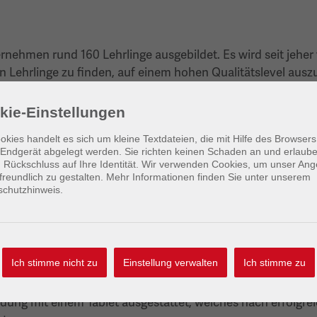
nehmen rund 160 Lehrlinge ausgebildet. Es wird seit jeher 
en Lehrlinge zu finden, auf einem hohen Qualitätslevel aus
Unternehmen zu beschäftigen. Nicht umsonst zählen die Leh
rer + Graf zu den Besten in der Branche.
kie-Einstellungen
okies handelt es sich um kleine Textdateien, die mit Hilfe des Browsers
t
Endgerät abgelegt werden. Sie richten keinen Schaden an und erlaub
r 60 Lehrlinge ihre Ausbildung begonnen. Derzeit werden
 Rückschluss auf Ihre Identität. Wir verwenden Cookies, um unser Ang
freundlich zu gestalten. Mehr Informationen finden Sie unter unserem
Schalungsbauer), Tiefbauer, Elektrotechniker, Zimmerer, B
schutzhinweis.
autechniker an den Standorten Gmünd, Horn, Zwettl, Traun
t
icht nur eine qualitativ hohe Ausbildung erwarten, sondern
Ich stimme nicht zu
Einstellung verwalten
Ich stimme zu
sante Goodies, wie ein Smartphone oder die Übernahme der
ukrative Prämien für besondere Leistungen. Darüber hinaus
ung mit einem Tablet ausgestattet, welches nach erfolgreic