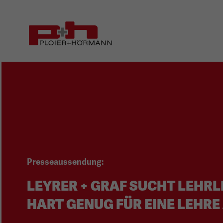
Zum
Zur
Seiteninhalt
Hauptnavigation
(1)
(2)
Presseaussendung:
LEYRER + GRAF SUCHT LEHRLI
HART GENUG FÜR EINE LEHRE