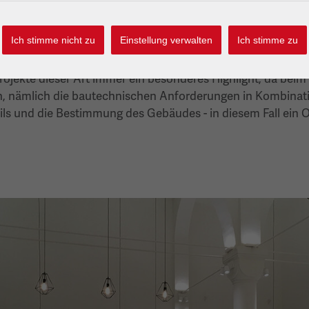
t bei diesem Projekt sehr gelungen. Es freut uns darüber h
 zu begleiten und zur Zufriedenheit aller abzuschließen“.
Ich stimme nicht zu
Einstellung verwalten
Ich stimme zu
 Wieser
 Projekte dieser Art immer ein besonderes Highlight, da be
n, nämlich die bautechnischen Anforderungen in Kombina
ls und die Bestimmung des Gebäudes - in diesem Fall ein Or