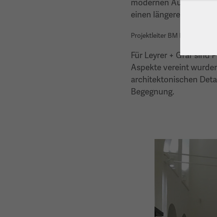
modernen Ausstattung is
einen längeren Zeitraum
Projektleiter BM Ing. Markus
Für Leyrer + Graf sind
Aspekte vereint wurde
architektonischen Detai
Begegnung.