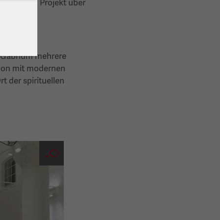
inaus, ein Projekt über
im Gabrium mehrere
tion mit modernen
t der spirituellen