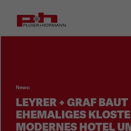
Zum
Zur
Seiteninhalt
Hauptnavigation
(1)
(2)
News:
LEYRER + GRAF BAUT
EHEMALIGES KLOSTER
MODERNES HOTEL U